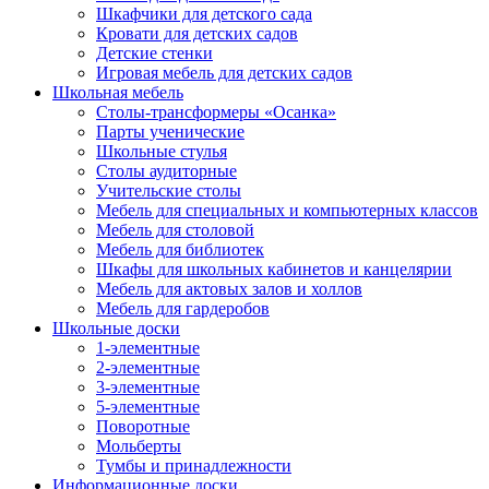
Шкафчики для детского сада
Кровати для детских садов
Детские стенки
Игровая мебель для детских садов
Школьная мебель
Столы-трансформеры «Осанка»
Парты ученические
Школьные стулья
Столы аудиторные
Учительские столы
Мебель для специальных и компьютерных классов
Мебель для столовой
Мебель для библиотек
Шкафы для школьных кабинетов и канцелярии
Мебель для актовых залов и холлов
Мебель для гардеробов
Школьные доски
1-элементные
2-элементные
3-элементные
5-элементные
Поворотные
Мольберты
Тумбы и принадлежности
Информационные доски