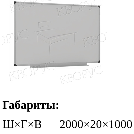
Габариты:
Ш×Г×В —
2000
×
20
×
1000