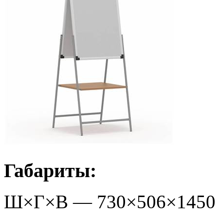
Габариты:
Ш×Г×В —
730
×
506
×
1450