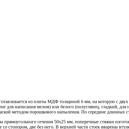
готавливается из плиты МДФ толщиной 6 мм, на которую с двух 
е для написания мелом) или белого (полуглянец, гладкий, для 
аской методом порошкового напыления. По середине длинных с
ы прямоугольного сечения 50х25 мм, поперечные стяжки изгото
 со стопором, две без него. В верхней части стоек вварены вту