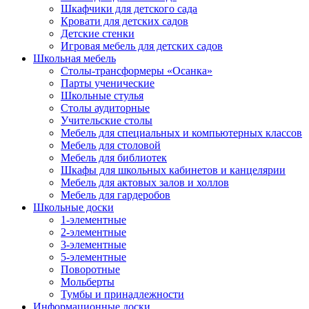
Шкафчики для детского сада
Кровати для детских садов
Детские стенки
Игровая мебель для детских садов
Школьная мебель
Столы-трансформеры «Осанка»
Парты ученические
Школьные стулья
Столы аудиторные
Учительские столы
Мебель для специальных и компьютерных классов
Мебель для столовой
Мебель для библиотек
Шкафы для школьных кабинетов и канцелярии
Мебель для актовых залов и холлов
Мебель для гардеробов
Школьные доски
1-элементные
2-элементные
3-элементные
5-элементные
Поворотные
Мольберты
Тумбы и принадлежности
Информационные доски