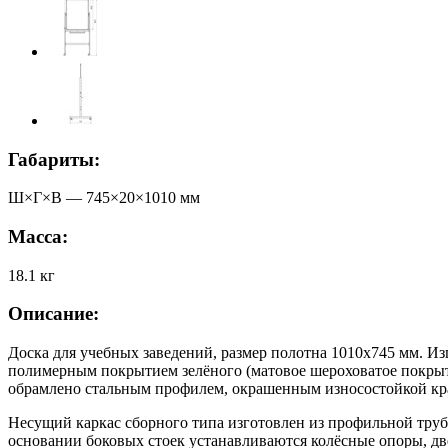
Габариты:
Ш×Г×В —
745
×
20
×
1010
мм
Масса:
18.1
кг
Описание:
Доска для учебных заведений, размер полотна 1010х745 мм. Из
полимерным покрытием зелёного (матовое шероховатое покрыти
обрамлено стальным профилем, окрашенным износостойкой кр
Несущий каркас сборного типа изготовлен из профильной труб
основании боковых стоек устанавливаются колёсные опоры, две