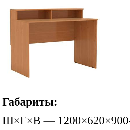
Габариты:
Ш×Г×В —
1200
×
620
×
900