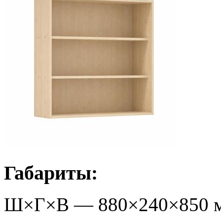
Габариты:
Ш×Г×В —
880
×
240
×
850