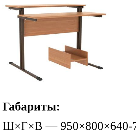
Габариты:
Ш×Г×В —
950
×
800
×
640-