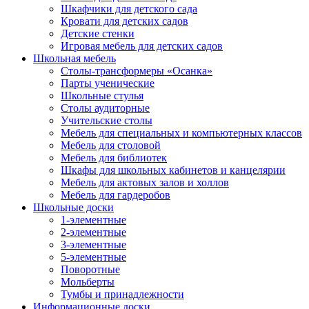
Шкафчики для детского сада
Кровати для детских садов
Детские стенки
Игровая мебель для детских садов
Школьная мебель
Столы-трансформеры «Осанка»
Парты ученические
Школьные стулья
Столы аудиторные
Учительские столы
Мебель для специальных и компьютерных классов
Мебель для столовой
Мебель для библиотек
Шкафы для школьных кабинетов и канцелярии
Мебель для актовых залов и холлов
Мебель для гардеробов
Школьные доски
1-элементные
2-элементные
3-элементные
5-элементные
Поворотные
Мольберты
Тумбы и принадлежности
Информационные доски